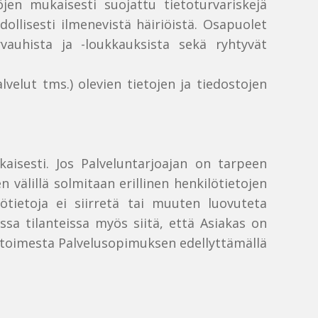
öjen mukaisesti suojattu tietoturvariskejä
ollisesti ilmenevistä häiriöistä. Osapuolet
rvauhista ja -loukkauksista sekä ryhtyvät
elut tms.) olevien tietojen ja tiedostojen
isesti. Jos Palveluntarjoajan on tarpeen
 välillä solmitaan erillinen henkilötietojen
lötietoja ei siirretä tai muuten luovuteta
ssa tilanteissa myös siitä, että Asiakas on
n toimesta Palvelusopimuksen edellyttämällä