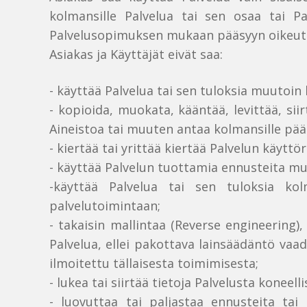
kolmansille Palvelua tai sen osaa tai Pa
Palvelusopimuksen mukaan pääsyyn oikeutetui
Asiakas ja Käyttäjät eivät saa:
- käyttää Palvelua tai sen tuloksia muutoin
- kopioida, muokata, kääntää, levittää, siir
Aineistoa tai muuten antaa kolmansille pääs
- kiertää tai yrittää kiertää Palvelun käyttö
- käyttää Palvelun tuottamia ennusteita muu
-käyttää Palvelua tai sen tuloksia ko
palvelutoimintaan;
- takaisin mallintaa (Reverse engineering),
Palvelua, ellei pakottava lainsäädäntö vaadi 
ilmoitettu tällaisesta toimimisesta;
- lukea tai siirtää tietoja Palvelusta konee
- luovuttaa tai paljastaa ennusteita tai 