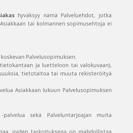
siakas
hyväksyy nämä Palveluehdot, jotka
a Asiakkaan tai kolmannen sopimusehtoja ei
lua koskevan Palvelusopimuksen.
tietokantaan ja luetteloon tai valokuvaan),
isuuksia, tietotaitoa tai muuta rekisteröityä
 Palvelua Asiakkaan lukuun Palvelusopimuksen
 -palvelua sekä Palveluntarjoajan muita
anaa, joiden tarkoituksena on mahdollistaa