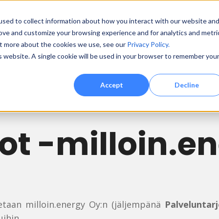
sed to collect information about how you interact with our website an
rove and customize your browsing experience and for analytics and metri
out more about the cookies we use, see our
Privacy Policy.
Tuottee
is website. A single cookie will be used in your browser to remember you
Accept
Decline
ot -milloin.e
letaan milloin.energy Oy:n (jäljempänä
Palveluntarj
uihin.