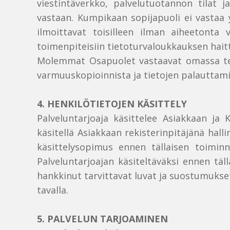
viestintäverkko, palvelutuotannon tilat j
vastaan. Kumpikaan sopijapuoli ei vastaa y
ilmoittavat toisilleen ilman aiheetonta 
toimenpiteisiin tietoturvaloukkauksen hai
Molemmat Osapuolet vastaavat omassa tekni
varmuuskopioinnista ja tietojen palauttami
4. HENKILÖTIETOJEN KÄSITTELY
Palveluntarjoaja käsittelee Asiakkaan ja 
käsitellä Asiakkaan rekisterinpitäjänä hall
käsittelysopimus ennen tällaisen toiminna
Palveluntarjoajan käsiteltäväksi ennen täl
hankkinut tarvittavat luvat ja suostumukse
tavalla.
5. PALVELUN TARJOAMINEN