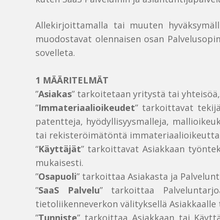
Allekirjoittamalla tai muuten hyväksymäl
muodostavat olennaisen osan Palvelusopimu
sovelleta.
1 MÄÄRITELMÄT
”
Asiakas
” tarkoitetaan yritystä tai yhteis
”
Immateriaalioikeudet
” tarkoittavat teki
patentteja, hyödyllisyysmalleja, mallioikeuk
tai rekisteröimätöntä immateriaalioikeutta
“
Käyttäjät
” tarkoittavat Asiakkaan työntek
mukaisesti.
”
Osapuoli
” tarkoittaa Asiakasta ja Palvelun
”
SaaS
Palvelu
” tarkoittaa Palveluntarj
tietoliikenneverkon välityksellä Asiakkaalle
”
Tunniste
” tarkoittaa Asiakkaan tai Käytt