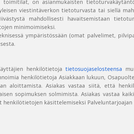
a toimitilat, on asianmukaisten tietoturvakäytänt
leisen viestintäverkon tietoturvasta tai siellä mahd
viivästystä mahdollisesti havaitsemistaan tietotu
ttojen minimoimiseksi.
sessä ympäristössään (omat palvelimet, pilvipalv
sesta.
Käyttäjien henkilötietoja
tietosuojaselosteensa
muka
innoimia henkilötietoja Asiakkaan lukuun, Osapuolten
n aloittamista. Asiakas vastaa siitä, että henki
laisen sopimuksen solmimista. Asiakas vastaa kaiki
t henkilötietojen käsittelemiseksi Palveluntarjoaja