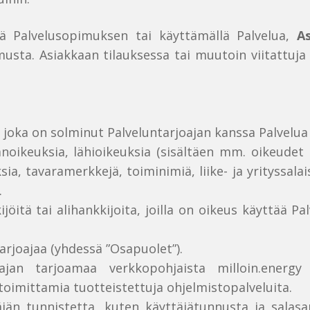
lä Palvelusopimuksen tai käyttämällä Palvelua,
A
sta. Asiakkaan tilauksessa tai muutoin viitattuj
öä, joka on solminut Palveluntarjoajan kanssa Palve
jänoikeuksia, lähioikeuksia (sisältäen mm. oikeudet 
sia, tavaramerkkejä, toiminimiä, liike- ja yrityssala
.
ijöitä tai alihankkijoita, joilla on oikeus käyttää
tarjoajaa (yhdessä ”Osapuolet”).
oajan tarjoamaa verkkopohjaista milloin.energy
 toimittamia tuotteistettuja ohjelmistopalveluita.
äjän tunnistetta, kuten käyttäjätunnusta ja salas