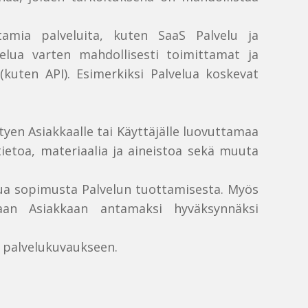
ttamia palveluita, kuten SaaS Palvelu ja
velua varten mahdollisesti toimittamat ja
(kuten API). Esimerkiksi Palvelua koskevat
ttyen Asiakkaalle tai Käyttäjälle luovuttamaa
tietoa, materiaalia ja aineistoa sekä muuta
ittua sopimusta Palvelun tuottamisesta. Myös
itaan Asiakkaan antamaksi hyväksynnäksi
n palvelukuvaukseen.