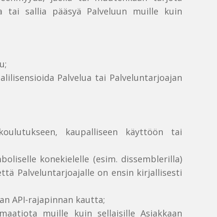
a tai sallia pääsyä Palveluun muille kuin
u;
alilisensioida Palvelua tai Palveluntarjoajan
;
oulutukseen, kaupalliseen käyttöön tai
oliselle konekielelle (esim. dissemblerilla)
ttä Palveluntarjoajalle on ensin kirjallisesti
jan API-rajapinnan kautta;
maatiota muille kuin sellaisille Asiakkaan