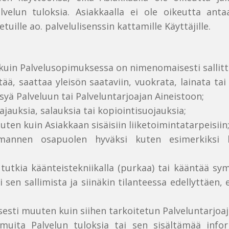
lvelun tuloksia. Asiakkaalla ei ole oikeutta anta
lle ao. palvelulisenssin kattamille Käyttäjille.
 kuin Palvelusopimuksessa on nimenomaisesti sallitt
tää, saattaa yleisön saataviin, vuokrata, lainata tai 
yä Palveluun tai Palveluntarjoajan Aineistoon;
rajauksia, salauksia tai kopiointisuojauksia;
ten kuin Asiakkaan sisäisiin liiketoimintatarpeisiin
lmannen osapuolen hyväksi kuten esimerkiksi k
 tutkia käänteistekniikalla (purkaa) tai kääntää symb
sen sallimista ja siinäkin tilanteessa edellyttäen, e
llisesti muuten kuin siihen tarkoitetun Palveluntarjoa
muita Palvelun tuloksia tai sen sisältämää infor