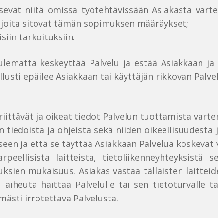
rvitsevat niitä omissa työtehtävissään Asiakasta va
ja joita sitovat tämän sopimuksen määräykset;
siin tarkoituksiin.
ulematta keskeyttää Palvelu ja estää Asiakkaan ja 
llusti epäilee Asiakkaan tai käyttäjän rikkovan Palve
riittävät ja oikeat tiedot Palvelun tuottamista var
tiedoista ja ohjeista sekä niiden oikeellisuudesta ja
seen ja että se täyttää Asiakkaan Palvelua koskevat
rpeellisista laitteista, tietoliikenneyhteyksistä
ksien mukaisuus. Asiakas vastaa tällaisten laitteid
aiheuta haittaa Palvelulle tai sen tietoturvalle tai
ömästi irrotettava Palvelusta.