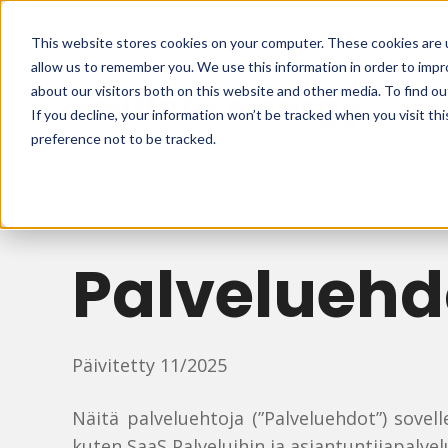
This website stores cookies on your computer. These cookies are u
allow us to remember you. We use this information in order to imp
about our visitors both on this website and other media. To find 
If you decline, your information won’t be tracked when you visit th
preference not to be tracked.
Palveluehd
Päivitetty 11/2025
Näitä palveluehtoja (”Palveluehdot”) sovel
kuten SaaS Palveluihin ja asiantuntijapalvel