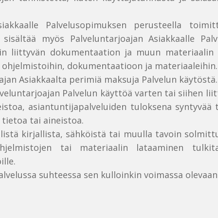
Asiakkaalle Palvelusopimuksen perusteella toimi
ä sisältää myös Palveluntarjoajan Asiakkaalle Pal
hin liittyvän dokumentaation ja muun materiaalin 
n ohjelmistoihin, dokumentaatioon ja materiaaleihin.
oajan Asiakkaalta perimiä maksuja Palvelun käytöstä.
lveluntarjoajan Palvelun käyttöä varten tai siihen lii
istoa, asiantuntijapalveluiden tuloksena syntyvää 
tietoa tai aineistoa.
listä kirjallista, sähköistä tai muulla tavoin solm
ohjelmistojen tai materiaalin lataaminen tulk
lle.
alvelussa suhteessa sen kulloinkin voimassa olevaa