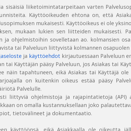
ia sisäisiä liiketoimintatarpeitaan varten Palvelus
unnisteita. Käyttöoikeuden ehtona on, että Asia
pimuksen mukaisesti. Käyttöoikeus ei ole yksinomain
sen, mukaan lukien sen liitteiden mukaisesti. Palv
in ja ohjelmistoihin sovelletaan ao. kolmansien os
vista tai Palveluun liittyvistä kolmannen osapuolen 
jaseloste
ja
käyttöehdot
kirjautuessaan Palveluun e
an tai Käyttäjän pääsy Palveluun, jos Asiakas tai Kä
ilee näin tapahtuneen, eikä Asiakas tai Käyttäjä o
tarjoajalla on kuitenkin oikeus estää pääsy Palv
iriötä Palvelulle.
ti liittyviä ohjelmistoja ja rajapintatietoja (API)
akkaan on omalla kustannuksellaan joko palautettav
opiot, tietovälineet ja dokumentaatio.
een käyttöönsä, eikä Asiakkaalla ole oikeutta jä