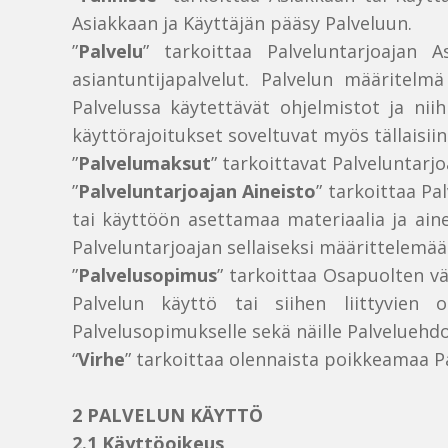
Asiakkaan ja Käyttäjän pääsy Palveluun.
”
Palvelu
” tarkoittaa Palveluntarjoajan 
asiantuntijapalvelut. Palvelun määritelm
Palvelussa käytettävät ohjelmistot ja nii
käyttörajoitukset soveltuvat myös tällaisii
”
Palvelumaksut
” tarkoittavat Palveluntarj
”
Palveluntarjoajan
Aineisto
” tarkoittaa Pa
tai käyttöön asettamaa materiaalia ja aine
Palveluntarjoajan sellaiseksi määrittelemää 
”
Palvelusopimus
” tarkoittaa Osapuolten vä
Palvelun käyttö tai siihen liittyvien 
Palvelusopimukselle sekä näille Palveluehdoi
“
Virhe
” tarkoittaa olennaista poikkeamaa P
2 PALVELUN KÄYTTÖ
2.1 Käyttöoikeus