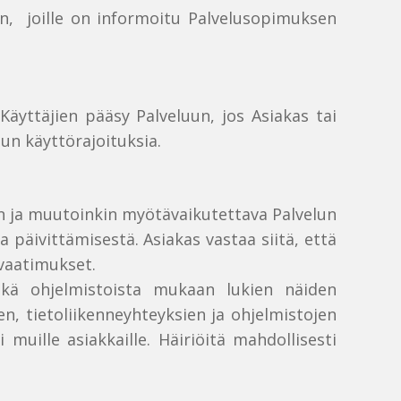
rten, joille on informoitu Palvelusopimuksen
Käyttäjien pääsy Palveluun, jos Asiakas tai
lun käyttörajoituksia.
ten ja muutoinkin myötävaikutettava Palvelun
 päivittämisestä. Asiakas vastaa siitä, että
 vaatimukset.
 sekä ohjelmistoista mukaan lukien näiden
en, tietoliikenneyhteyksien ja ohjelmistojen
 muille asiakkaille. Häiriöitä mahdollisesti