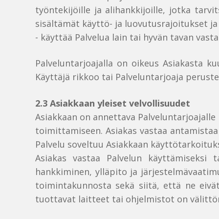
työntekijöille ja alihankkijoille, jotka ta
sisältämät käyttö- ja luovutusrajoitukset 
- käyttää Palvelua lain tai hyvän tavan vastai
Palveluntarjoajalla on oikeus Asiakasta ku
Käyttäjä rikkoo tai Palveluntarjoaja peruste
2.3 Asiakkaan yleiset velvollisuudet
Asiakkaan on annettava Palveluntarjoajalle 
toimittamiseen. Asiakas vastaa antamistaan 
Palvelu soveltuu Asiakkaan käyttötarkoituk
Asiakas vastaa Palvelun käyttämiseksi ta
hankkiminen, ylläpito ja järjestelmävaatimu
toimintakunnosta sekä siitä, että ne eivät 
tuottavat laitteet tai ohjelmistot on välitt