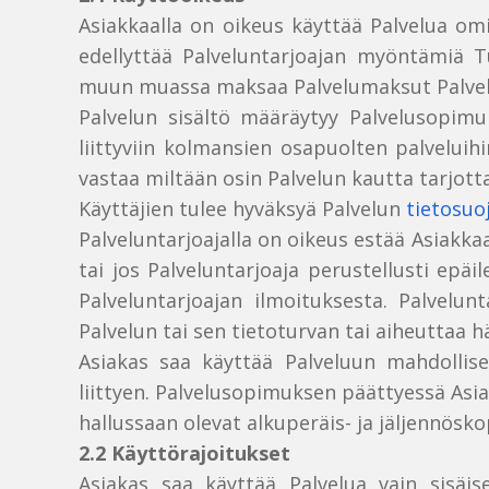
Asiakkaalla on oikeus käyttää Palvelua om
edellyttää Palveluntarjoajan myöntämiä T
muun muassa maksaa Palvelumaksut Palveluso
Palvelun sisältö määräytyy Palvelusopimuk
liittyviin kolmansien osapuolten palveluih
vastaa miltään osin Palvelun kautta tarjotta
Käyttäjien tulee hyväksyä Palvelun
tietosuo
Palveluntarjoajalla on oikeus estää Asiakka
tai jos Palveluntarjoaja perustellusti epä
Palveluntarjoajan ilmoituksesta. Palvelun
Palvelun tai sen tietoturvan tai aiheuttaa hä
Asiakas saa käyttää Palveluun mahdollises
liittyen. Palvelusopimuksen päättyessä Asi
hallussaan olevat alkuperäis- ja jäljennösk
2.2 Käyttörajoitukset
Asiakas saa käyttää Palvelua vain sisäis