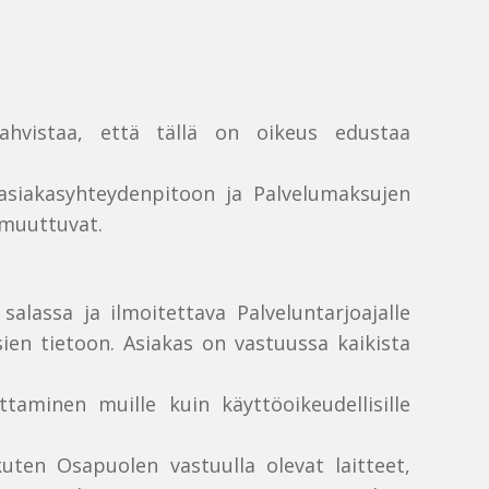
ahvistaa, että tällä on oikeus edustaa
n asiakasyhteydenpitoon ja Palvelumaksujen
 muuttuvat.
alassa ja ilmoitettava Palveluntarjoajalle
ien tietoon. Asiakas on vastuussa kaikista
taminen muille kuin käyttöoikeudellisille
kuten Osapuolen vastuulla olevat laitteet,