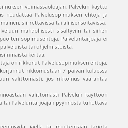
opimuksen voimassaoloajan. Palvelun käyttö
kas noudattaa Palvelusopimuksen ehtoja ja
en, siirrettävissä tai alilisensoitavissa.
eluun mahdollisesti sisältyviin tai siihen
apuolten sopimusehtoja. Palveluntarjoaja ei
palveluista tai ohjelmistoista.
nsimmäistä kertaa.
yttäjä on rikkonut Palvelusopimuksen ehtoja,
le korjannut rikkomustaan 7 päivän kuluessa
eluun välittömästi, jos rikkomus vaarantaa
 ainoastaan välittömästi Palvelun käyttöön
a tai Palveluntarjoajan pyynnöstä tuhottava
lleenmyydä, jaella tai muutenkaan tarjota