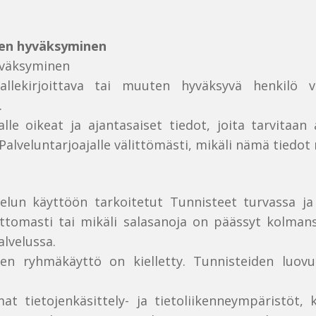
sen hyväksyminen
yväksyminen
allekirjoittava tai muuten hyväksyvä henkilö v
.
alle oikeat ja ajantasaiset tiedot, joita tarvitaa
Palveluntarjoajalle välittömästi, mikäli nämä tiedot
elun käyttöön tarkoitetut Tunnisteet turvassa ja s
vattomasti tai mikäli salasanoja on päässyt kolmans
alvelussa.
den ryhmäkäyttö on kielletty. Tunnisteiden luovut
at tietojenkäsittely- ja tietoliikenneympäristöt, 